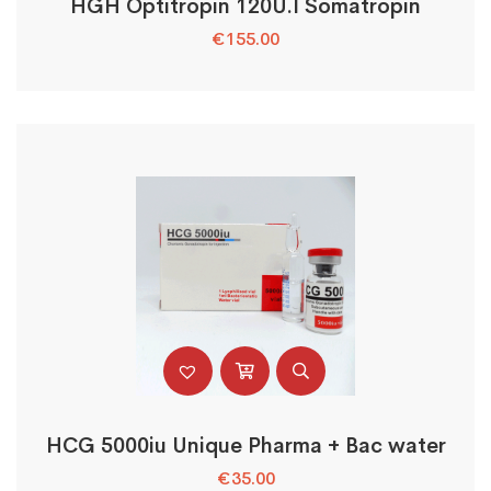
HGH Optitropin 120U.I Somatropin
€
155.00
HCG 5000iu Unique Pharma + Bac water
€
35.00