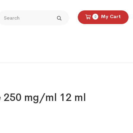
My Cart
0
 250 mg/ml 12 ml