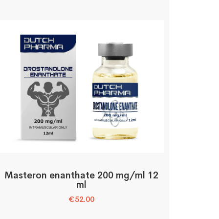
Masteron enanthate 200 mg/ml 12
ml
€
52.00