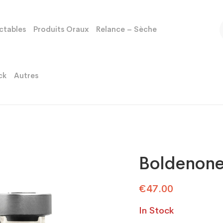
ectables
Produits Oraux
Relance – Sèche
ck
Autres
Boldenone
€
47.00
In Stock