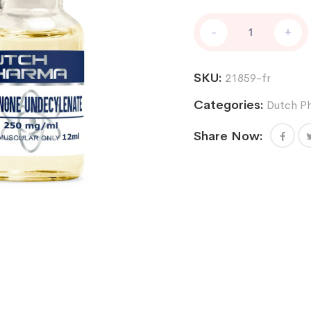
Boldenone
-
+
250
mg/ml
12
SKU:
21859-fr
ml
quantity
Categories:
Dutch P
Share Now: