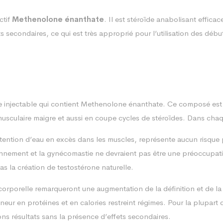
ctif
Methenolone énanthate
. Il est stéroïde anabolisant effica
secondaires, ce qui est très approprié pour l’utilisation des début
e injectable qui contient Methenolone énanthate. Ce composé est
 musculaire maigre et aussi en coupe cycles de stéroïdes. Dans chaq
ntion d’eau en excès dans les muscles, représente aucun risque po
nnement et la gynécomastie ne devraient pas être une préoccupation
as la création de testostérone naturelle.
corporelle remarqueront une augmentation de la définition et de la
ur en protéines et en calories restreint régimes. Pour la plupart d
ns résultats sans la présence d’effets secondaires.