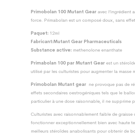
Primobolan 100 Mutant Gear
avec l’ingrédient a
force. Primabolan est un composé doux, sans effets 
Paquet:
12ml
Fabricant:Mutant Gear Pharmaceuticals
Substance active:
methenolone enanthate
Primabolan 100 par Mutant Gear
est un stéroïd
utilisé par les culturistes pour augmenter la masse
Primobolan Mutant gear
ne provoque pas de réte
effets secondaires oestrogéniques tels que le ballo
particulier à une dose raisonnable, il ne supprime p
Culturistes avec raisonnablement faible de graisse 
fonctionner exceptionnellement bien avec haute tene
meilleurs stéroïdes anabolisants pour obtenir de bo