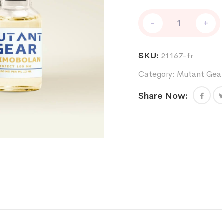
Primobolan
-
+
12ml
100mg/ml
quantity
SKU:
21167-fr
Category:
Mutant Gea
Share Now: