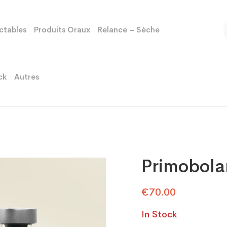
ectables
Produits Oraux
Relance – Sèche
ck
Autres
Primobol
€
70.00
In Stock