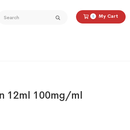
My Cart
0
an 12ml 100mg/ml