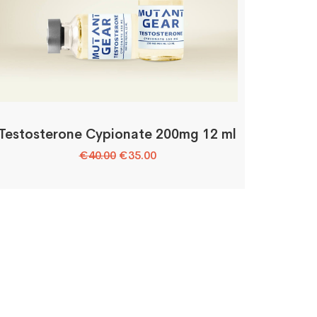
Testosterone Cypionate 200mg 12 ml
Le
Le
€
40.00
€
35.00
prix
prix
initial
actuel
était :
est :
€40.00.
€35.00.