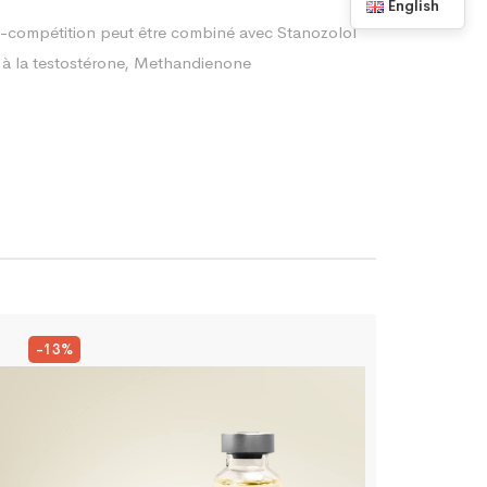
English
ré-compétition peut être combiné avec Stanozolol
e à la testostérone, Methandienone
-13%