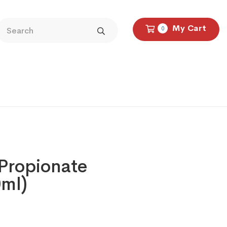
My Cart
0
Propionate
ml)