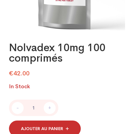
Nolvadex 10mg 100
comprimés
€
42.00
In Stock
Nolvadex
-
+
10mg
100
comprimés
quantity
AJOUTER AU PANIER